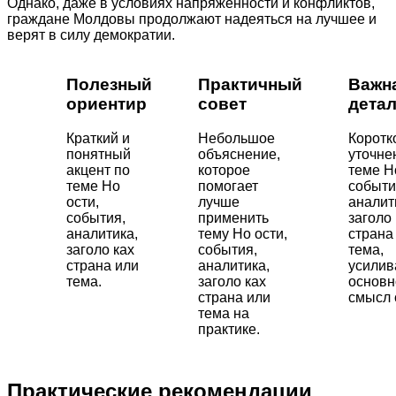
Однако, даже в условиях напряженности и конфликтов,
граждане Молдовы продолжают надеяться на лучшее и
верят в силу демократии.
Полезный
Практичный
Важн
ориентир
совет
дета
Краткий и
Небольшое
Коротк
понятный
объяснение,
уточне
акцент по
которое
теме Н
теме Но
помогает
событи
ости,
лучше
аналит
события,
применить
заголо 
аналитика,
тему Но ости,
страна
заголо ках
события,
тема,
страна или
аналитика,
усили
тема.
заголо ках
основн
страна или
смысл 
тема на
практике.
Практические рекомендации