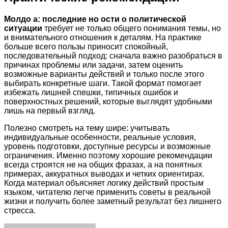
Молдо а: последние но ости о политической
ситуации
требует не только общего понимания темы, но
и внимательного отношения к деталям. На практике
больше всего пользы приносит спокойный,
последовательный подход: сначала важно разобраться в
причинах проблемы или задачи, затем оценить
возможные варианты действий и только после этого
выбирать конкретные шаги. Такой формат помогает
избежать лишней спешки, типичных ошибок и
поверхностных решений, которые выглядят удобными
лишь на первый взгляд.
Полезно смотреть на тему шире: учитывать
индивидуальные особенности, реальные условия,
уровень подготовки, доступные ресурсы и возможные
ограничения. Именно поэтому хорошие рекомендации
всегда строятся не на общих фразах, а на понятных
примерах, аккуратных выводах и четких ориентирах.
Когда материал объясняет логику действий простым
языком, читателю легче применить советы в реальной
жизни и получить более заметный результат без лишнего
стресса.
Facebook
Twitter
LinkedIn
Tumblr
Pinterest
Reddit
VKontakte
Odnoklassniki
Skype
WhatsApp
Telegram
Viber
Share
Print