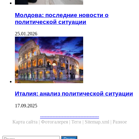
Молдова: последние новости о
политической ситуации
25.01.2026
Италия: анализ политической ситуации
17.09.2025
Facebook
Twitter
WhatsApp
Telegram
--------------------------------------
Карта сайта |
Фотогалерея |
Теги |
Sitemap.xml |
Разное
Close
Найти: