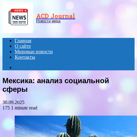
Menu
ACD Journal
Новости мира
Главная
О сайте
Мировые новости
Контакты
Search
for
Мексика: анализ социальной
сферы
30.09.2025
175
1 minute read