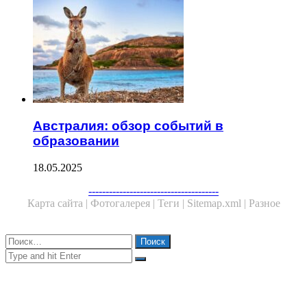
Австралия: обзор событий в
образовании
18.05.2025
Facebook
Twitter
WhatsApp
Telegram
--------------------------------------
Карта сайта |
Фотогалерея |
Теги |
Sitemap.xml |
Разное
Close
Найти:
Close
Search
for