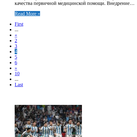
качества первичной медицинской помощи. Внедрение…
Read More »
First
...
«
2
3
4
5
6
»
10
...
Last
ЧИТАЕМОЕ