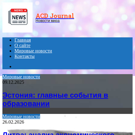
Menu
ACD Journal
Новости мира
Главная
О сайте
Мировые новости
Контакты
Search
for
Мировые новости
09.12.2025
Эстония: главные события в
образовании
Мировые новости
26.02.2026
Литва: анализ экономического