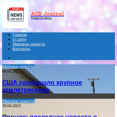
Menu
ACD Journal
Новости мира
Главная
О сайте
Мировые новости
Контакты
Search
for
Мировые новости
08.07.2025
США произошло крупное
землетрясение
Мировые новости
30.04.2025
Япония: последние новости о