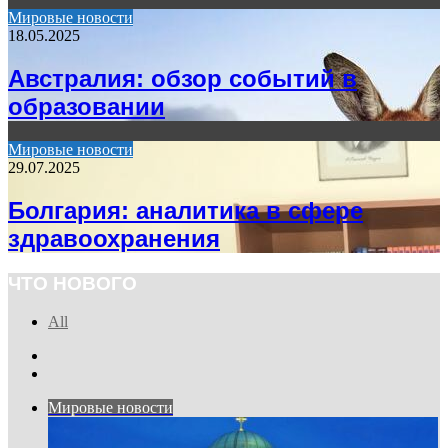
Мировые новости
18.05.2025
Австралия: обзор событий в
образовании
Мировые новости
29.07.2025
Болгария: аналитика в сфере
здравоохранения
ЧТО НОВОГО
All
Previous
page
Next
page
Мировые новости