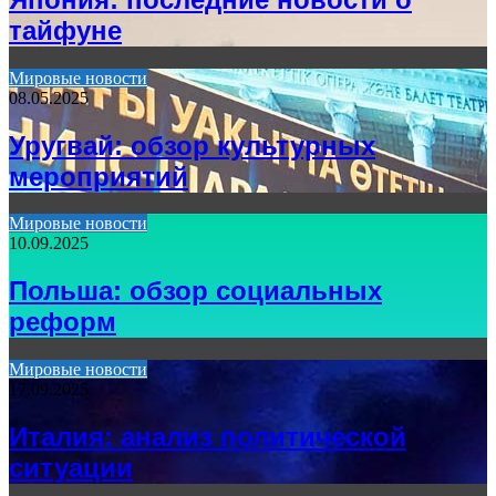
тайфуне
Мировые новости
08.05.2025
Уругвай: обзор культурных
мероприятий
Мировые новости
10.09.2025
Польша: обзор социальных
реформ
Мировые новости
17.09.2025
Италия: анализ политической
ситуации