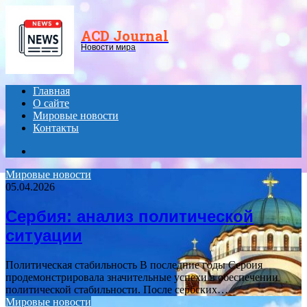
Menu
ACD Journal
Новости мира
Главная
О сайте
Мировые новости
Контакты
Search
for
Мировые новости
05.04.2026
Сербия: анализ политической
ситуации
Политическая стабильность В последние годы Сербия
продемонстрировала значительные успехи в обеспечении
политической стабильности. После сербских…
Мировые новости