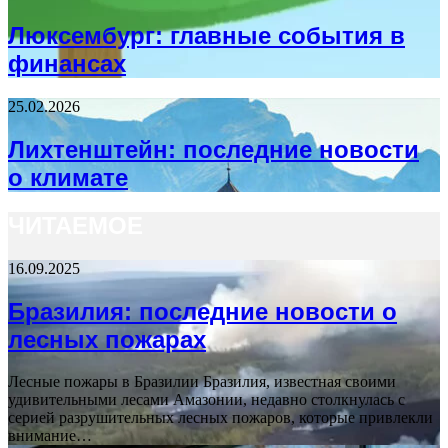
Люксембург: главные события в
финансах
25.02.2026
Лихтенштейн: последние новости
о климате
ЧИТАЕМОЕ
16.09.2025
Бразилия: последние новости о
лесных пожарах
Лесные пожары в Бразилии Бразилия, известная своими
удивительными лесами Амазонии, недавно столкнулась с
серией разрушительных лесных пожаров, которые привлекли
внимание…