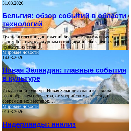
31.03.2026
Бельгия: обзор событий в области
технологий
Технологические достижения Бельгии Бельгия, известная
своим богатым культурным наследием, также является одной
из ведущих стран…
Мировые новости
14.03.2026
Новая Зеландия: главные события
в культуре
Искусство и культура Новая Зеландия славится своим
разнообразием искусства, от маорийских ремесел до
современных выставок.…
Мировые новости
01.03.2026
Нидерланды: анализ