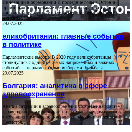
Инновации в образовании В последние годы в Эстонии
произошли значительные изменения в образовательной
системе, направленные на современные технологии и
методики…
29.07.2025
еликобритания: главные события
в политике
Парламентские выборы В 2020 году великобританцы
столкнулись с одним из самых напряженных и важных
событий — парламентскими выборами. Борьба за…
29.07.2025
Болгария: аналитика в сфере
здравоохранения
Анализ ситуации в здравоохранении Современная система
здравоохранения в Болгарии столкнулась с рядом вызовов,
требующих комплексного анализа и дальнейших действий.
Несмотря…