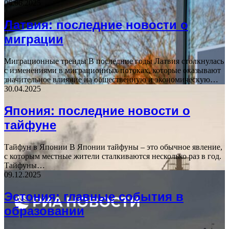
06.06.2025
Латвия: последние новости о
миграции
Миграционные тренды В последние годы Латвия столкнулась
с изменениями в миграционных потоках, которые оказывают
значительное влияние на общественную и экономическую…
30.04.2025
Япония: последние новости о
тайфуне
Тайфун в Японии В Японии тайфуны – это обычное явление,
с которым местные жители сталкиваются несколько раз в год.
Тайфуны…
09.12.2025
Эстония: главные события в
образовании